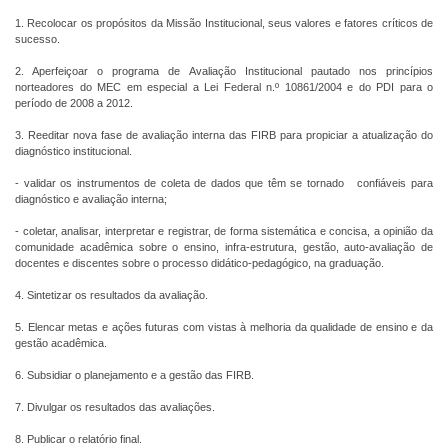
1. Recolocar os propósitos da Missão Institucional, seus valores e fatores críticos de
sucesso.
2. Aperfeiçoar o programa de Avaliação Institucional pautado nos princípios
norteadores do MEC em especial a Lei Federal n.º 10861/2004 e do PDI para o
período de 2008 a 2012.
3. Reeditar nova fase de avaliação interna das FIRB para propiciar a atualização do
diagnóstico institucional.
- validar os instrumentos de coleta de dados que têm se tornado confiáveis para
diagnóstico e avaliação interna;
- coletar, analisar, interpretar e registrar, de forma sistemática e concisa, a opinião da
comunidade acadêmica sobre o ensino, infra-estrutura, gestão, auto-avaliação de
docentes e discentes sobre o processo didático-pedagógico, na graduação.
4. Sintetizar os resultados da avaliação.
5. Elencar metas e ações futuras com vistas à melhoria da qualidade de ensino e da
gestão acadêmica.
6. Subsidiar o planejamento e a gestão das FIRB.
7. Divulgar os resultados das avaliações.
8. Publicar o relatório final.